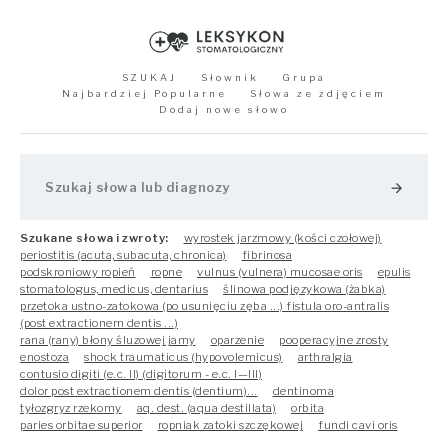
SZUKAJ
Słownik
Grupa
Najbardziej Popularne
Słowa ze zdjęciem
Dodaj nowe słowo
arrow_forward
Szukane słowa i zwroty:
wyrostek jarzmowy (kości czołowej)
periostitis (acuta, subacuta, chronica)
fibrinosa
podskroniowy ropień
ropne
vulnus (vulnera) mucosae oris
epulis
stomatologus, medicus, dentarius
ślinowa podjęzykowa (żabka)
przetoka ustno-zatokowa (po usunięciu zęba ...) fistula oro-antralis
(post extractionem dentis ...)
rana (rany) błony śluzowej jamy
oparzenie
pooperacyjne zrosty
enostoza
shock traumaticus (hypovolemicus)
arthralgia
contusio digiti (e.c. II) (digitorum - e.c. I—III)
dolor post extractionem dentis (dentium)...
dentinoma
tyłozgryz rzekomy
aq. dest. (aqua destillata)
orbita
paries orbitae superior
ropniak zatoki szczękowej
fundi cavi oris