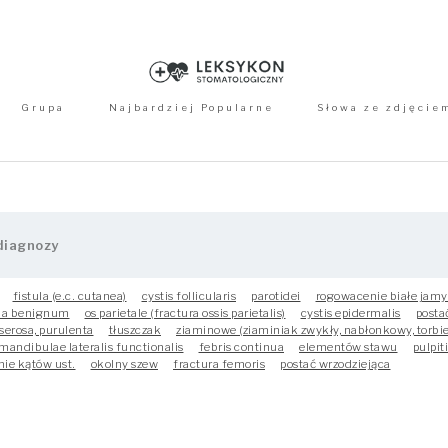
Grupa
Najbardziej Popularne
Słowa ze zdjęcie
fistula (e.c. cutanea)
cystis follicularis
parotidei
rogowacenie białe jamy
ma benignum
os parietale (fractura ossis parietalis)
cystis epidermalis
posta
serosa, purulenta
tłuszczak
ziaminowe (ziaminiak zwykły, nabłonkowy, torbi
 mandibulae lateralis functionalis
febris continua
elementów stawu
pulpit
nie kątów ust.
okolny szew
fractura femoris
postać wrzodziejąca