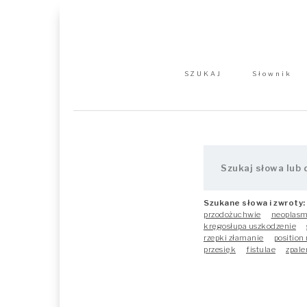
SZUKAJ
Słownik
Szukane słowa i zwroty:
przodożuchwie
neoplas
kręgosłupa uszkodzenie
rzepki złamanie
position
przesięk
fistulae
zpale