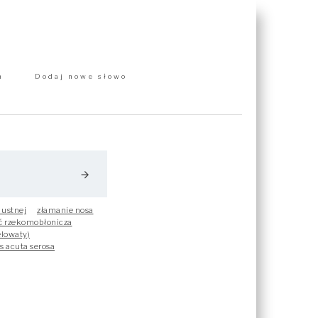
m
Dodaj nowe słowo
arrow_forward
 ustnej
złamanie nosa
ć rzekomobłonicza
elowaty)
is acuta serosa