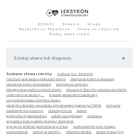
SZUKAJ
Słownik
Grupa
Najbardziej Popularne
Słowa ze zdjęciem
Dodaj nowe słowo
arrow_forward
Szukane słowa i zwroty:
ruptura (e.c. bronchi)
fractura processus xiphoidei sterni
złamanie kości kulszowej
złamanie kości klinowatej
pęknięcie wątroby
obcego evacuatio corporis alieni
abusus in Baccho, abusus alcoholis
ciało obce w okolicy ...
krwiak wewnątrzczaszkowy
zwyrodnieniowa choroba stawu
plastyka dziąsła i wyrostka zębołowego (operacja CWN)
primaria
zapalenie przyusznicy
doodbytniczo
laesio
gingivitis hyperplastica
zatoki szczękowej
wziewne
wyrostka kolczystego (kręgu) złamanie
wycięcie próbne (pobranie wycinka)
uszkodzenie pnia mózgu
uszkodzenie
ustnej w okolicy:
retentio dentis
przed inwazyjny