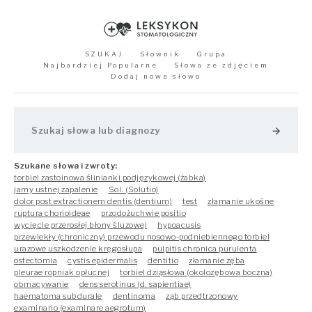
SZUKAJ
Słownik
Grupa
Najbardziej Popularne
Słowa ze zdjęciem
Dodaj nowe słowo
arrow_forward
Szukane słowa i zwroty:
torbiel zastoinowa ślinianki podjęzykowej (żabka)
jamy ustnej zapalenie
Sol. (Solutio)
dolor post extractionem dentis (dentium)
test
złamanie ukośne
ruptura chorioideae
przodożuchwie positio
wycięcie przerosłej błony śluzowej
hypoacusis
przewlekły (chroniczny) przewodu nosowo-podniebiennego torbiel
urazowe uszkodzenie kręgosłupa
pulpitis chronica purulenta
ostectomia
cystis epidermalis
dentitio
złamanie zęba
pleurae ropniak opłucnej
torbiel dziąsłowa (okolozębowa boczna)
obmacywanie
dens serotinus (d. sapientiae)
haematoma subdurale
dentinoma
ząb przedtrzonowy
examinario (examinare aegrotum)