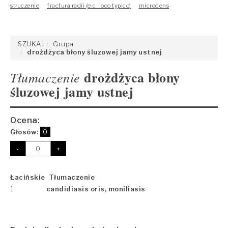
stłuczenie
fractura radii (e.c. loco typico)
microdens
SZUKAJ
Grupa
drożdżyca błony śluzowej jamy ustnej
drożdżyca błony
Tłumaczenie
śluzowej jamy ustnej
Ocena:
Głosów:
0
-
+
Łacińskie Tłumaczenie
1
candidiasis oris, moniliasis