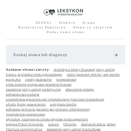
SZUKAJ
Słownik
Grupa
Najbardziej Popularne
Słowa ze zdjęciem
Dodaj nowe słowo
arrow_forward
Szukane słowa i zwroty:
drożdżyca błony śluzowej jamy ustnej
trzonu, wyrostka mieczykowatego)
radix (radices) relicta (-ae) dentis
gorączka
zrosty pozapalne
przewodowe
znieczulenie miejscowe powierzchniowe
zapalenie jamy ustnej protetyczne
stłuczenie mózgu
adhaesio secundaria
anaesthesia generalis per inhalationem (narcosis inhalatoria)
utrata (brak) powonienia
ankylosis dentis
adhaesio primaria (sanatio per primam intentionem)
przepuklina przeponowa
płynotok, nadmierna utrata płynów przez organizm
angina Plaut-Vincenta:
sutura
fibroma
złamanie żebra, żeber
fractura comminutiva
zapalenie jamy ustnej bizmutowe