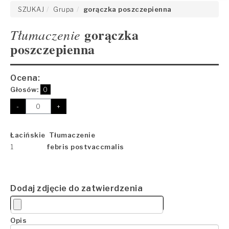
SZUKAJ
Grupa
gorączka poszczepienna
gorączka
Tłumaczenie
poszczepienna
Ocena:
Głosów:
0
-
+
Łacińskie Tłumaczenie
1
febris postvaccmalis
Dodaj zdjęcie do zatwierdzenia
Opis