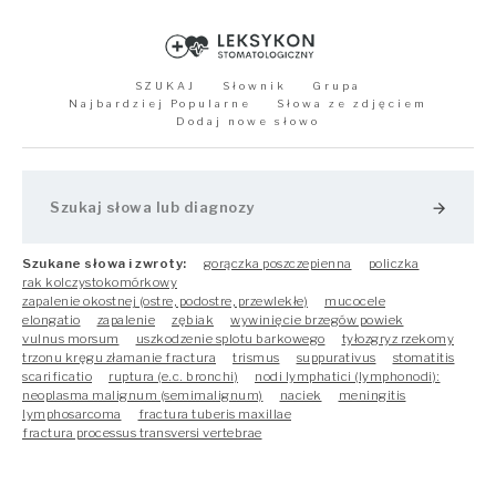
SZUKAJ
Słownik
Grupa
Najbardziej Popularne
Słowa ze zdjęciem
Dodaj nowe słowo
arrow_forward
Szukane słowa i zwroty:
gorączka poszczepienna
policzka
rak kolczystokomórkowy
zapalenie okostnej (ostre, podostre, przewlekłe)
mucocele
elongatio
zapalenie
zębiak
wywinięcie brzegów powiek
vulnus morsum
uszkodzenie splotu barkowego
tyłozgryz rzekomy
trzonu kręgu złamanie fractura
trismus
suppurativus
stomatitis
scarificatio
ruptura (e.c. bronchi)
nodi lymphatici (lymphonodi):
neoplasma malignum (semimalignum)
naciek
meningitis
lymphosarcoma
fractura tuberis maxillae
fractura processus transversi vertebrae