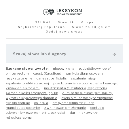
SZUKAJ
Słownik
Grupa
Najbardziej Popularne
Słowa ze zdjęciem
Dodaj nowe słowo
arrow_forward
Szukane słowa i zwroty:
niepowikłana
podbródkowy ropień
p.r. per rectum
caust. (Causticus)
punkcja diagnostyczna
języka zapalenie
caries superficialis
zapalenie miazgi
zapalenie torebki stawowej
przedziurawienie podniebienia twardego
krwawienie kroplami
insufficientia (circulatoria, respiratoria)
złamanie kości śródręcza (np. III)
eliminatio sulturae (suturarum)
wyrostka kłykciowego złamanie
excisio mucosae hypertrophicae
excisio fistulae
os insula
empyema sinus maxillaris
mandibulae posterior
z wklinowaniem złamanie
contusio
oderwanie = rozerwanie (np. oskrzela)
ziarniniak zwykły
reticulosarcoma