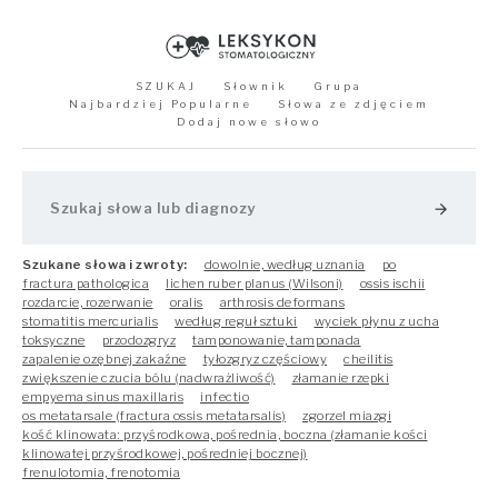
SZUKAJ
Słownik
Grupa
Najbardziej Popularne
Słowa ze zdjęciem
Dodaj nowe słowo
arrow_forward
Szukane słowa i zwroty:
dowolnie, według uznania
po
fractura pathologica
lichen ruber planus (Wilsoni)
ossis ischii
rozdarcie, rozerwanie
oralis
arthrosis deformans
stomatitis mercurialis
według reguł sztuki
wyciek płynu z ucha
toksyczne
przodozgryz
tamponowanie, tamponada
zapalenie ozębnej zakaźne
tyłozgryz częściowy
cheilitis
zwiększenie czucia bólu (nadwrażliwość)
złamanie rzepki
empyema sinus maxillaris
infectio
os metatarsale (fractura ossis metatarsalis)
zgorzel miazgi
kość klinowata: przyśrodkowa, pośrednia, boczna (złamanie kości
klinowatej przyśrodkowej, pośredniej bocznej)
frenulotomia, frenotomia