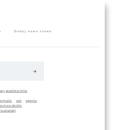
m
Dodaj nowe słowo
arrow_forward
owy powierzchnia
dermalis
rak
agenia
ractura dentis
śluzowiak)