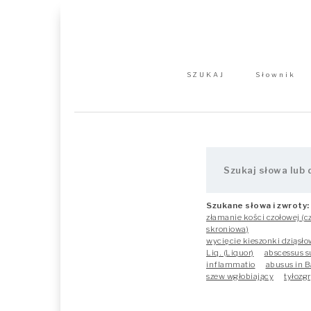
SZUKAJ
Słownik
Szukane słowa i zwroty:
złamanie kości czołowej (
skroniowa)
wycięcie kieszonki dziąsło
Liq. (Liquor)
abscessus 
inflammatio
abusus in B
szew wgłobiający
tyłozg