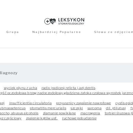
Grupa
Najbardziej Popularne
Słowa ze zdjęcie
wyciek płynu z ucha
radix (radices) relicta (-ae) dentis
część oczodołowa brzeg nadoczodołowy gładzizna zatoka czołowa wyrostek jarzm
wej
insufficientia circulatoria
przyusznicy zapalenie nawrotowe
cystis epi
submassetericus
stomatitis mercurialis
szczęki
sarcoma
dil. (dilutus)
f
accho, abusus alcoholis
złamanie powikłane
macrogenia
torbiel śluzowa (
ryz częściowy
zpalenie kątów ust.
ruchowe pobudzenie