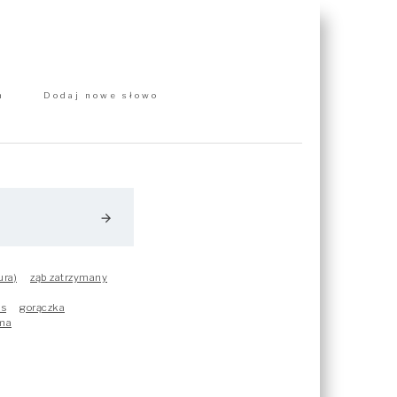
m
Dodaj nowe słowo
arrow_forward
ura)
ząb zatrzymany
is
gorączka
ma