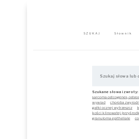
SZUKAJ
Słownik
Szukane słowa i zwroty:
sarcoma ostcogenes, osteo
wywiad
choroba zwyrod
gałki ocznej wytrzeszcz
k
kości klinowatej (przyśrodk
granuloma epitheliale
co