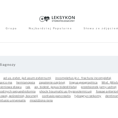
Grupa
Najbardziej Popularne
Słowa ze zdjęcie
ad us. exter. (ad usum externum)
incompletus (e.c. fractura incompleta)
sarco ma
hemianopsia
zapalenie ozębnej
lingua geographica
Mixt. (Mixt
nieniowa stawu
rak
aq. bidest. (aqua bidestillata)
przedsionek jamy ustnej
ostnych sequestrotomia
shock traumaticus (hypovolemicus)
fossae anterior
owej, pośredniej, bocznej)
contusio pancreatis
tyłozgryz rzekomy
dentino
ntusio universalis
miażdżona rana