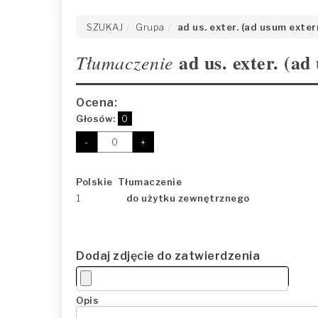
SZUKAJ
Grupa
ad us. exter. (ad usum exte
ad us. exter. (a
Tłumaczenie
Ocena:
Głosów:
0
-
+
Polskie Tłumaczenie
1
do użytku zewnętrznego
Dodaj zdjęcie do zatwierdzenia
Opis