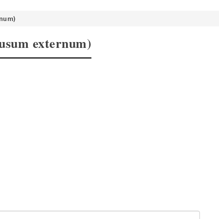
rnum)
d usum externum)