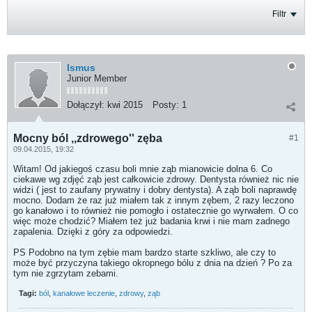
Filtr
Ismus
Junior Member
Dołączył:
kwi 2015
Posty:
1
Mocny ból ,,zdrowego'' zęba
#1
09.04.2015, 19:32
Witam! Od jakiegoś czasu boli mnie ząb mianowicie dolna 6. Co
ciekawe wg zdjęć ząb jest całkowicie zdrowy. Dentysta również nic nie
widzi ( jest to zaufany prywatny i dobry dentysta). A ząb boli naprawdę
mocno. Dodam że raz już miałem tak z innym zębem, 2 razy leczono
go kanałowo i to również nie pomogło i ostatecznie go wyrwałem. O co
więc może chodzić? Miałem też już badania krwi i nie mam zadnego
zapalenia. Dzięki z góry za odpowiedzi.
PS Podobno na tym zębie mam bardzo starte szkliwo, ale czy to
może być przyczyna takiego okropnego bólu z dnia na dzień ? Po za
tym nie zgrzytam zebami.
Tagi:
ból
,
kanałowe leczenie
,
zdrowy
,
ząb