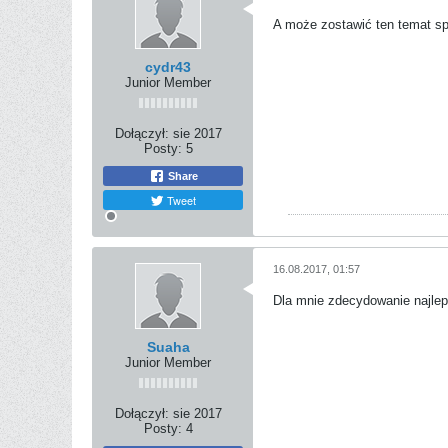
A może zostawić ten temat s
cydr43
Junior Member
Dołączył:
sie 2017
Posty:
5
Share
Tweet
16.08.2017, 01:57
Dla mnie zdecydowanie najlep
Suaha
Junior Member
Dołączył:
sie 2017
Posty:
4