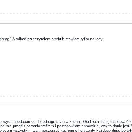
tloną;-) A odkąd przeczytałam artykuł: stawiam tylko na ledy.
owych upodobań co do jednego stylu w kuchni. Osobiście lubię inspirować si
a taki przepis ostatnio trafiłem i postanowiłam sprawdzić, czy to danie jest 
 polecam wszystkim wam poszerzać kuchenne horyzonty każdego dnia, bo tyl