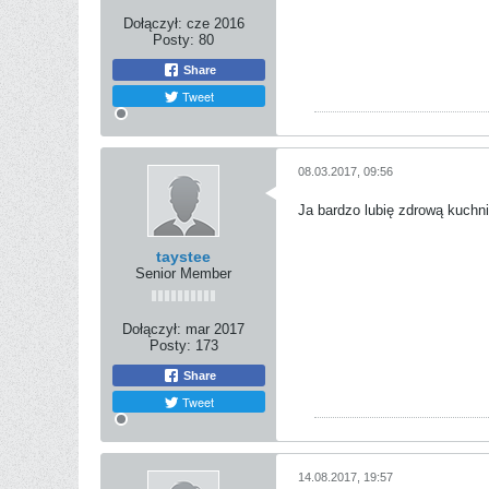
Dołączył:
cze 2016
Posty:
80
Share
Tweet
08.03.2017, 09:56
Ja bardzo lubię zdrową kuchni
taystee
Senior Member
Dołączył:
mar 2017
Posty:
173
Share
Tweet
14.08.2017, 19:57