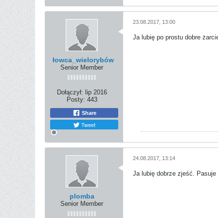
23.08.2017, 13:00
Ja lubię po prostu dobre żarcie
łowca_wielorybów
Senior Member
Dołączył:
lip 2016
Posty:
443
Share
Tweet
24.08.2017, 13:14
Ja lubię dobrze zjeść. Pasuje
plomba
Senior Member