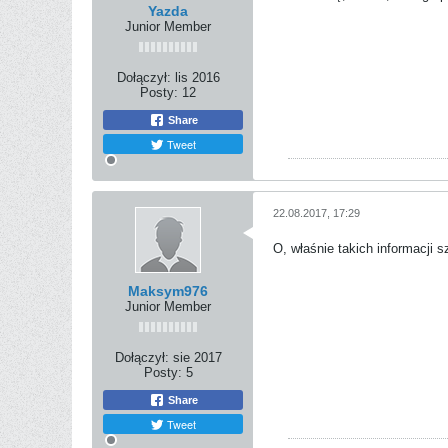
Yazda
Junior Member
Dołączył:
lis 2016
Posty:
12
Share
Tweet
22.08.2017, 17:29
O, właśnie takich informacji
Maksym976
Junior Member
Dołączył:
sie 2017
Posty:
5
Share
Tweet