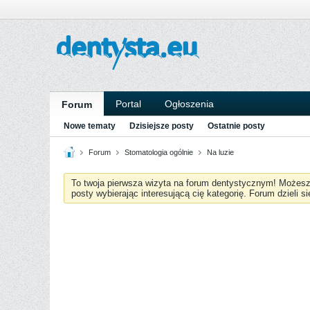
Portal
Ogłoszenia
Forum
Nowe tematy
Dzisiejsze posty
Ostatnie posty
Forum
Stomatologia ogólnie
Na luzie
To twoja pierwsza wizyta na forum dentystycznym! Możes
posty wybierając interesującą cię kategorię. Forum dzieli s