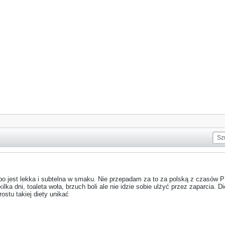
o jest lekka i subtelna w smaku. Nie przepadam za to za polską z czasów PRL
ilka dni, toaleta woła, brzuch boli ale nie idzie sobie ulżyć przez zaparcia
rostu takiej diety unikać