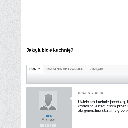
Jaką lubicie kuchnię?
POSTY
OSTATNIA AKTYWNOŚĆ
ZDJĘCIA
06.03.2017, 01:49
Uwielbiam kuchnię japońską, b
czymś to jestem chora przez k
ale generalnie staram się po p
fara
Member