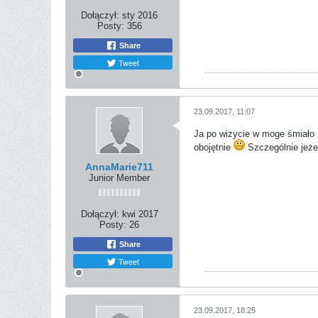
Dołączył:
sty 2016
Posty:
356
Share
Tweet
23.09.2017, 11:07
Ja po wizycie w moge śmiało 
obojętnie
Szczególnie jeże
AnnaMarie711
Junior Member
Dołączył:
kwi 2017
Posty:
26
Share
Tweet
23.09.2017, 18:25