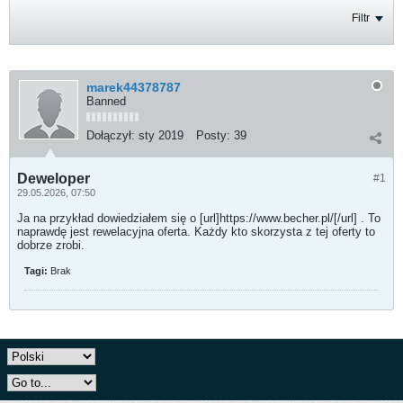
Filtr
marek44378787
Banned
Dołączył:
sty 2019
Posty:
39
Deweloper
#1
29.05.2026, 07:50
Ja na przykład dowiedziałem się o [url]https://www.becher.pl/[/url] . To
naprawdę jest rewelacyjna oferta. Każdy kto skorzysta z tej oferty to
dobrze zrobi.
Tagi:
Brak