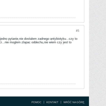
#5
 jedno pytanie,nie dostalem zadnego antybiotyku...czy to
sci...nie moglem zlapac oddechu,nie wiem czy jest to
POMOC
KONTAKT
WRÓĆ NA GÓRĘ