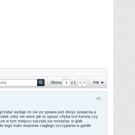
Strona
z
1
Filtr
#1
o'zeba' wydaje mi sie ze sprawa jest dosyc powazna,a
zczatek zeby nie wiem jak to opisac chyba tzw korona czy
iura w tym miejscu zaczela sie rozrastac w glab
.do tego mam wrazenie ciaglego szczypania w gardle