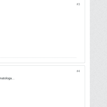
#3
#4
atologa...