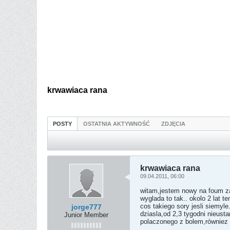
krwawiaca rana
POSTY
OSTATNIA AKTYWNOŚĆ
ZDJĘCIA
krwawiaca rana
09.04.2011, 06:00
witam,jestem nowy na foum za
wyglada to tak.. okolo 2 lat 
cos takiego sory jesli siemyl
jorge777
dziasla,od 2,3 tygodni nieus
Junior Member
polaczonego z bolem,równiez c