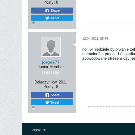
Posty:
8
Share
Tweet
12.04.2011, 05:36
no i w niedziele bylorwanie ze
normalne? a propo...ból gardl
spowodowane stresem czy jest
jorge777
Junior Member
Dołączył:
kwi 2011
Posty:
8
Share
Tweet
Polski