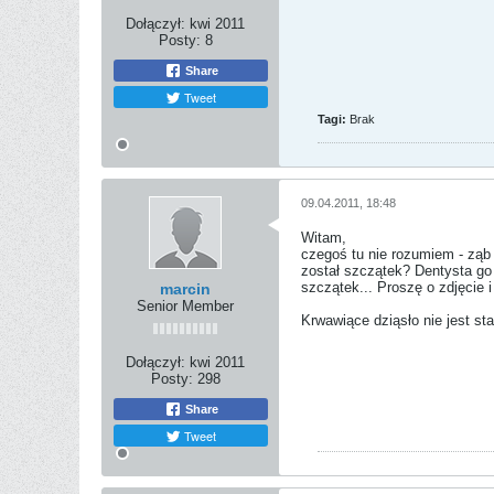
Dołączył:
kwi 2011
Posty:
8
Share
Tweet
Tagi:
Brak
09.04.2011, 18:48
Witam,
czegoś tu nie rozumiem - ząb 
został szczątek? Dentysta go 
szczątek... Proszę o zdjęcie 
marcin
Senior Member
Krwawiące dziąsło nie jest sta
Dołączył:
kwi 2011
Posty:
298
Share
Tweet