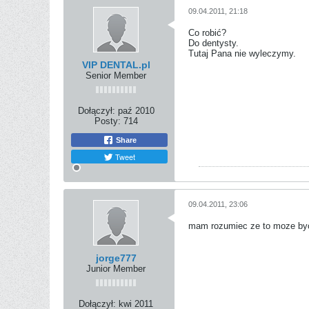
09.04.2011, 21:18
Co robić?
Do dentysty.
Tutaj Pana nie wyleczymy.
VIP DENTAL.pl
Senior Member
Dołączył:
paź 2010
Posty:
714
Share
Tweet
09.04.2011, 23:06
mam rozumiec ze to moze byc
jorge777
Junior Member
Dołączył:
kwi 2011