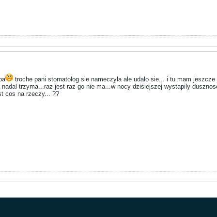
ba
troche pani stomatolog sie nameczyla ale udalo sie... i tu mam jeszcze
a nadal trzyma...raz jest raz go nie ma...w nocy dzisiejszej wystapily duszno
 cos na rzeczy... ??