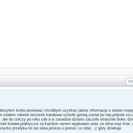
lozylem konto poniewaz chcialbym uzyskac jakies informacje o stanie mojeg
tem mialem robione leczenie kanalowe szóstki gornej,zostal po niej jedynie s
e...ale do rzeczy po roku zab a w zasadzie dziaslo zaczelo strasznie bolec dz
tannie krwawi,praktyczni za kazdym razem wypluwam wraz ze slina maz krwi.
iezko przelyka mi sie sline,prosze o pomoc co robic...z góry dziekuje