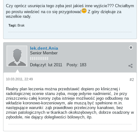
Czy oprócz usunięcia tego zęba jest jakieś inne wyjście??? Chciałbym
po prostu wiedzieć na co się przygotować
Z góry dziękuje za
wszelkie rady.
Tagi:
Brak
lek.dent.Ania
Senior Member
Dołączył:
lut 2011
Posty:
183
10.03.2011, 22:49
#2
Realny plan leczenia można przedstawić dopiero po klinicznej i
radiologicznej ocenie stanu zęba, mogę jedynie nadmienić, że przy
zniszczeniu całej korony zęba istnieje możliwość jego odbudowy na
wkładzie koronowo-korzeniowym, ale muszą być spełnione m.in.
następujące warunki: ząb prawidłowo przeleczony kanałowo, bez
zmian patologicznych w tkankach okołozębowych, dobrze osadzony w
zębodole, nie dający dolegliwości bólowych, itp.