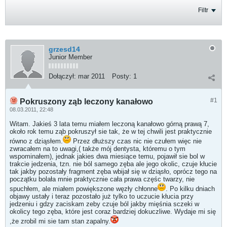
Filtr
grzesd14
Junior Member
Dołączył:
mar 2011
Posty:
1
#1
Pokruszony ząb leczony kanałowo
08.03.2011, 22:48
Witam. Jakieś 3 lata temu miałem leczoną kanałowo górną prawą 7,
około rok temu ząb pokruszył sie tak, że w tej chwili jest praktycznie
równo z dziąsłem.
Przez dłuższy czas nic nie czułem więc nie
zwracałem na to uwagi,( także mój dentysta, któremu o tym
wspominałem), jednak jakies dwa miesiące temu, pojawił sie bol w
trakcie jedzenia, tzn. nie ból samego zęba ale jego okolic, czuje kłucie
tak jakby pozostały fragment zęba wbijał się w dziąsło, oprócz tego na
początku bolała mnie praktycznie cała prawa częśc twarzy, nie
spuchłem, ale miałem powiększone węzły chłonne
. Po kilku dniach
objawy ustały i teraz pozostało już tylko to uczucie kłucia przy
jedzeniu i gdzy zaciskam zeby czuje ból jakby mięśnia sczeki w
okolicy tego zęba, które jest coraz bardziej dokuczliwe. Wydaje mi się
,że zrobil mi sie tam stan zapalny.