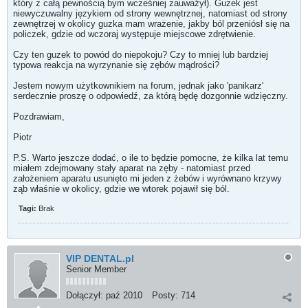
który z całą pewnością bym wcześniej zauważył). Guzek jest
niewyczuwalny językiem od strony wewnętrznej, natomiast od strony
zewnętrzej w okolicy guzka mam wrażenie, jakby ból przeniósł się na
policzek, gdzie od wczoraj występuje miejscowe zdrętwienie.
Czy ten guzek to powód do niepokoju? Czy to mniej lub bardziej
typowa reakcja na wyrzynanie się zębów mądrości?
Jestem nowym użytkownikiem na forum, jednak jako 'panikarz'
serdecznie proszę o odpowiedź, za którą będę dozgonnie wdzięczny.
Pozdrawiam,
Piotr
P.S. Warto jeszcze dodać, o ile to będzie pomocne, że kilka lat temu
miałem zdejmowany stały aparat na zęby - natomiast przed
założeniem aparatu usunięto mi jeden z żebów i wyrównano krzywy
ząb właśnie w okolicy, gdzie we wtorek pojawił się ból.
Tagi:
Brak
VIP DENTAL.pl
Senior Member
Dołączył:
paź 2010
Posty:
714