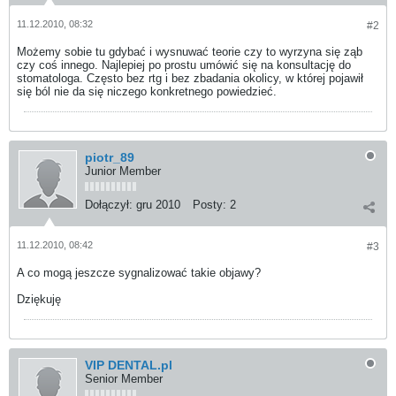
11.12.2010, 08:32
#2
Możemy sobie tu gdybać i wysnuwać teorie czy to wyrzyna się ząb
czy coś innego. Najlepiej po prostu umówić się na konsultację do
stomatologa. Często bez rtg i bez zbadania okolicy, w której pojawił
się ból nie da się niczego konkretnego powiedzieć.
piotr_89
Junior Member
Dołączył:
gru 2010
Posty:
2
11.12.2010, 08:42
#3
A co mogą jeszcze sygnalizować takie objawy?
Dziękuję
VIP DENTAL.pl
Senior Member