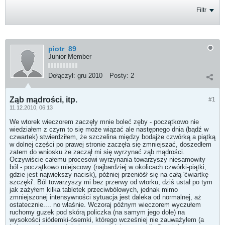
Filtr
piotr_89
Junior Member
Dołączył:
gru 2010
Posty:
2
Ząb mądrości, itp.
#1
11.12.2010, 06:13
We wtorek wieczorem zaczęły mnie boleć zęby - początkowo nie
wiedziałem z czym to się może wiązać ale następnego dnia (bądź w
czwartek) stwierdziłem, że szczelina między bodajże czwórką a piątką
w dolnej części po prawej stronie zaczęła się zmniejszać, doszedłem
zatem do wniosku że zaczął mi się wyrzynać ząb mądrości.
Oczywiście całemu procesowi wyrzynania towarzyszy niesamowity
ból - początkowo miejscowy (najbardziej w okolicach czwórki-piątki,
gdzie jest największy nacisk), później przenióśł się na całą 'ćwiartkę
szczęki'. Ból towarzyszy mi bez przerwy od wtorku, dziś ustał po tym
jak zażyłem kilka tabletek przeciwbólowych, jednak mimo
zmniejszonej intensywności sytuacja jest daleka od normalnej, aż
ostatecznie.... no właśnie. Wczoraj późnym wieczorem wyczułem
ruchomy guzek pod skórą policzka (na samym jego dole) na
wysokości siódemki-ósemki, którego wcześniej nie zauważyłem (a