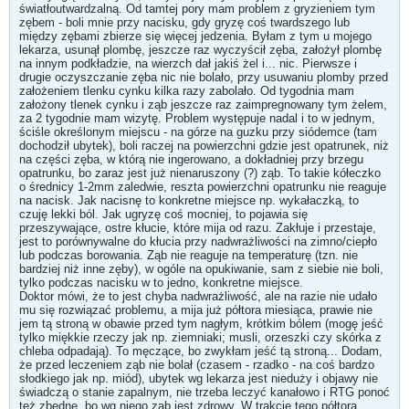
światłoutwardzalną. Od tamtej pory mam problem z gryzieniem tym
zębem - boli mnie przy nacisku, gdy gryzę coś twardszego lub
między zębami zbierze się więcej jedzenia. Byłam z tym u mojego
lekarza, usunął plombę, jeszcze raz wyczyścił zęba, założył plombę
na innym podkładzie, na wierzch dał jakiś żel i... nic. Pierwsze i
drugie oczyszczanie zęba nic nie bolało, przy usuwaniu plomby przed
założeniem tlenku cynku kilka razy zabolało. Od tygodnia mam
założony tlenek cynku i ząb jeszcze raz zaimpregnowany tym żelem,
za 2 tygodnie mam wizytę. Problem występuje nadal i to w jednym,
ściśle określonym miejscu - na górze na guzku przy siódemce (tam
dochodził ubytek), boli raczej na powierzchni gdzie jest opatrunek, niż
na części zęba, w którą nie ingerowano, a dokładniej przy brzegu
opatrunku, bo zaraz jest już nienaruszony (?) ząb. To takie kółeczko
o średnicy 1-2mm zaledwie, reszta powierzchni opatrunku nie reaguje
na nacisk. Jak nacisnę to konkretne miejsce np. wykałaczką, to
czuję lekki ból. Jak ugryzę coś mocniej, to pojawia się
przeszywające, ostre kłucie, które mija od razu. Zakłuje i przestaje,
jest to porównywalne do kłucia przy nadwrażliwości na zimno/ciepło
lub podczas borowania. Ząb nie reaguje na temperaturę (tzn. nie
bardziej niż inne zęby), w ogóle na opukiwanie, sam z siebie nie boli,
tylko podczas nacisku w to jedno, konkretne miejsce.
Doktor mówi, że to jest chyba nadwrażliwość, ale na razie nie udało
mu się rozwiązać problemu, a mija już półtora miesiąca, prawie nie
jem tą stroną w obawie przed tym nagłym, krótkim bólem (mogę jeść
tylko miękkie rzeczy jak np. ziemniaki; musli, orzeszki czy skórka z
chleba odpadają). To męczące, bo zwykłam jeść tą stroną... Dodam,
że przed leczeniem ząb nie bolał (czasem - rzadko - na coś bardzo
słodkiego jak np. miód), ubytek wg lekarza jest nieduży i objawy nie
świadczą o stanie zapalnym, nie trzeba leczyć kanałowo i RTG ponoć
też zbędne, bo wg niego ząb jest zdrowy. W trakcie tego półtora