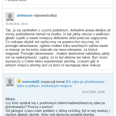
aldebaran
odpowiedział(a)
15.08.2015, 20:21
Tak, ja się spotkałem z czymś podobnym, dokładnie prawa dwójka od
strony podniebienia niemal na środku, to tak jakby obszar o wielkości
główki szpilki a nawet mniejszy delikatnie ukłuł podczas nagryzania.
Co ciekawe ubytek też wyleczony na powierzchni stycznej, mi
pomogło lakierowanie, ogólnie miałem kilka wrażliwych zębów nawet
w miesiąc po leczeniu zdarzało się nieoczekiwanie, że któryś
reagował. Pomogło lakierowanie , miałem dwukrotnie nakładany jakby
żel na nadwrażliwość, sądzę, że to był właśnie ten lakier. Być może
wystarczy u Ciebie lekko wypolerować plombę, czasem gdy w
jednym miejscu plomby jest za dużo to występują takie reakcje.
memoda01
rozpoczął temat
Ból zęba po plombowaniu -
tylko w jednym, konkretnym miejscu
10.07.2015, 18:38
Witam,
czy ktoś spotkał się z punktowym bólem/nadwrażliwością zęba po
plombowaniu? Proszę o pomoc!
Od jakiegoś czasu mam problem z dolną szóstką, był w niej nieduży i
niezbyt głęboki ubytek, który mój dentysta wypełnił plombą