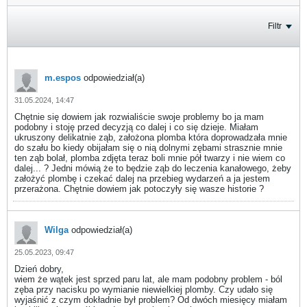
Filtr
m.espos
odpowiedział(a)
31.05.2024, 14:47
Chętnie się dowiem jak rozwialiście swoje problemy bo ja mam
podobny i stoję przed decyzją co dalej i co się dzieje. Miałam
ukruszony delikatnie ząb, założona plomba która doprowadzała mnie
do szału bo kiedy obijałam się o nią dolnymi zębami strasznie mnie
ten ząb bolał, plomba zdjęta teraz boli mnie pół twarzy i nie wiem co
dalej... ? Jedni mówią że to będzie ząb do leczenia kanałowego, żeby
założyć plombę i czekać dalej na przebieg wydarzeń a ja jestem
przerażona. Chętnie dowiem jak potoczyły się wasze historie ?
Wilga
odpowiedział(a)
25.05.2023, 09:47
Dzień dobry,
wiem że wątek jest sprzed paru lat, ale mam podobny problem - ból
zęba przy nacisku po wymianie niewielkiej plomby. Czy udało się
wyjaśnić z czym dokładnie był problem? Od dwóch miesięcy miałam