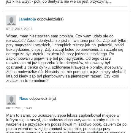
już kilka wizyt - póki co dentysta nie wie co jest przyczyną...
janektoja
odpowiedział(a)
07.02.2017, 22:01
Witam, mam niestety ten sam problem. Czy wam udało się go
rozwiązać? Żaden dentysta nie jest mi w stanie pomóc. Ząb boli tylko
przy nagryzaniu twardych, i chrupkich rzeczy jak np. paluszki, płatki
kukurydziane, chipsy. Ząb zaczął boleć po borowaniu, a zaczęło się
od tego że był ubytek i czułem ból przy jedzeniu słodkiego. Po
zaplombowaniu pojawił się ból po nagryzaniu. Od tego czasu
rozwiercało mi już tego zęba kilku dentystów, stosowany był
opatrunek z tlenku cynku, szlifowane krawędzie plomby, stosowany
żel na nadwrażliwość. Niestety nic nie pomogło, a już minęły chyba 2
lata od kiedy ząb był plombowany za pierwszym razem. Czy ktoś
znalazł na to remedium?
Nass
odpowiedział(a)
08.09.2016, 18:49
Mam to samo, po ukruszeniu zęba lekarz zaplombował miejsce w
którym się ukruszył, ale podczas dopasowywania plomby miałem
wrażenie że przypadkiem podszlifował mi szkliwo obok, czułem że po
prostu wierci mi w zębie zamiast w plombie, po zabiegu przy