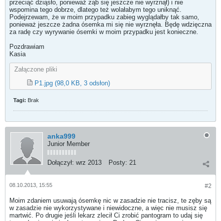
przeciąć dziąsło, ponieważ ząb się jeszcze nie wyrznął) i nie
wspomina tego dobrze, dlatego też wolałabym tego uniknąć.
Podejrzewam, że w moim przypadku zabieg wyglądałby tak samo,
ponieważ jeszcze żadna ósemka mi się nie wyrznęła. Będę wdzięczna
za radę czy wyrywanie ósemki w moim przypadku jest konieczne.
Pozdrawiam
Kasia
Załączone pliki
P1.jpg
(98,0 KB, 3 odsłon)
Tagi:
Brak
anka999
Junior Member
Dołączył:
wrz 2013
Posty:
21
08.10.2013, 15:55
#2
Moim zdaniem usuwają ósemkę nic w zasadzie nie tracisz, te zęby są
w zasadzie nie wykorzystywane i niewidoczne, a więc nie musisz się
martwić. Po drugie jeśli lekarz zlecił Ci zrobić pantogram to udaj się