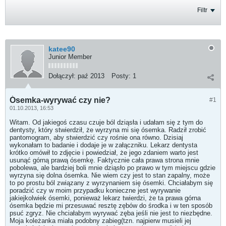
Filtr
katee90
Junior Member
Dołączył:
paź 2013
Posty:
1
Ósemka-wyrywać czy nie?
#1
01.10.2013, 16:53
Witam. Od jakiegoś czasu czuje ból dziąsła i udałam się z tym do
dentysty, który stwierdził, że wyrzyna mi się ósemka. Radził zrobić
pantomogram, aby stwierdzić czy rośnie ona równo. Dzisiaj
wykonałam to badanie i dodaje je w załączniku. Lekarz dentysta
krótko omówił to zdjęcie i powiedział, że jego zdaniem warto jest
usunąć górną prawą ósemkę. Faktycznie cała prawa strona mnie
pobolewa, ale bardziej boli mnie dziąsło po prawo w tym miejscu gdzie
wyrzyna się dolna ósemka. Nie wiem czy jest to stan zapalny, może
to po prostu ból związany z wyrzynaniem się ósemki. Chciałabym się
poradzić czy w moim przypadku konieczne jest wyrywanie
jakiejkolwiek ósemki, ponieważ lekarz twierdzi, że ta prawa górna
ósemka będzie mi przesuwać resztę zębów do środka i w ten sposób
psuć zgryz. Nie chciałabym wyrywać zęba jeśli nie jest to niezbędne.
Moja koleżanka miała podobny zabieg(tzn. najpierw musieli jej