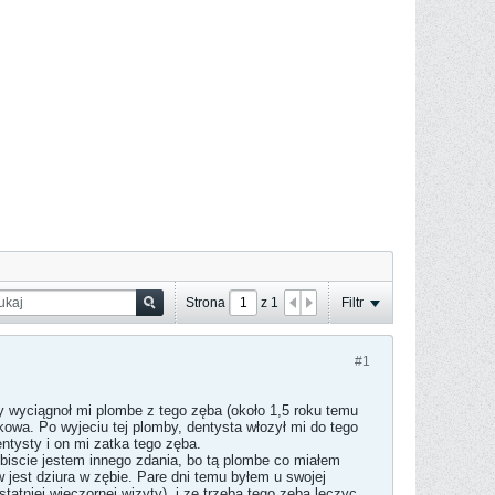
Strona
z
1
Filtr
#1
ry wyciągnoł mi plombe z tego zęba (około 1,5 roku temu
rkowa. Po wyjeciu tej plomby, dentysta włozył mi do tego
ntysty i on mi zatka tego zęba.
obiscie jestem innego zdania, bo tą plombe co miałem
w jest dziura w zębie. Pare dni temu byłem u swojej
tatniej wieczornej wizyty), i ze trzeba tego zeba leczyc