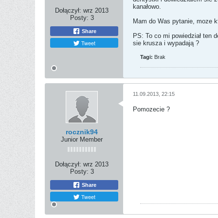
kanałowo.
Dołączył:
wrz 2013
Posty:
3
Mam do Was pytanie, moze kto
Share
PS: To co mi powiedział ten d
Tweet
sie krusza i wypadają ?
Tagi:
Brak
11.09.2013, 22:15
Pomozecie ?
rocznik94
Junior Member
Dołączył:
wrz 2013
Posty:
3
Share
Tweet