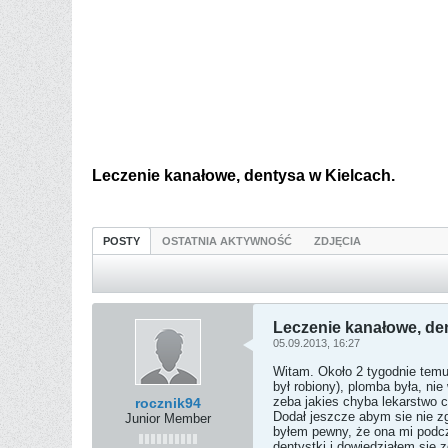
Leczenie kanałowe, dentysa w Kielcach.
POSTY
OSTATNIA AKTYWNOŚĆ
ZDJĘCIA
Leczenie kanałowe, de
05.09.2013, 16:27
Witam. Około 2 tygodnie temu 
był robiony), plomba była, ni
zeba jakies chyba lekarstwo c
rocznik94
Dodał jeszcze abym sie nie zg
Junior Member
byłem pewny, że ona mi podcza
dentystki i dowiedziałem sie z