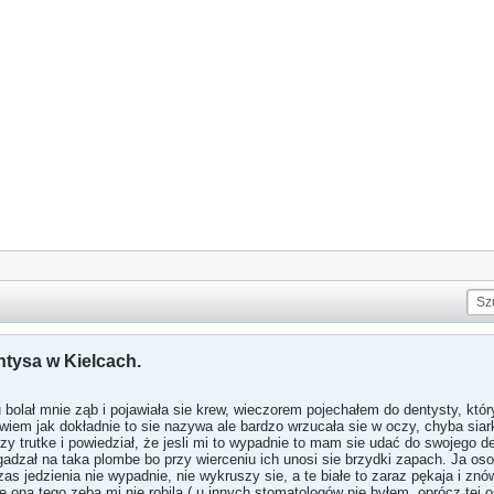
ntysa w Kielcach.
bolał mnie ząb i pojawiała sie krew, wieczorem pojechałem do dentysty, któ
e wiem jak dokładnie to sie nazywa ale bardzo wrzucała sie w oczy, chyba sia
zy trutke i powiedział, że jesli mi to wypadnie to mam sie udać do swojego de
adzał na taka plombe bo przy wierceniu ich unosi sie brzydki zapach. Ja os
s jedzienia nie wypadnie, nie wykruszy sie, a te białe to zaraz pękaja i znó
e ona tego zeba mi nie robila ( u innych stomatologów nie byłem, oprócz tej os