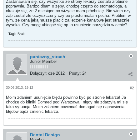
Zastanawiam się, czy wszystko ze strony lekarzy zostalo zrobione
poprawnie. Bardzo dbam o zęby, chodzę często do stomatologa, a
okazuje się, ze 2 miesiące po wizycie mam próchnicę. Nie wiem czy
ząb został zle oczyszczony czy po prostu mialam pecha. Problem w
tym, ze cena jaką muszę płacić za leczenie kanałowe jest strasznie
wysoka. Czy mogę ubiegać się np. o usunięcie narzędzia w cenie?
Tagi:
Brak
paniczny_strach
Junior Member
Dołączył:
cze 2012
Posty:
24
30.06.2013, 19:12
#2
Moim zdaniem usunięcie błędu powinno być po stronie lekarza! Ja
chodzę do kliniki Dormed pod Warszawą i nigdy nie zdarzyła mi się
taka sytuacja. Moim zdaniem powinnaś domagać się naprawienia
błędów bądź zmienić lekarza.
Dental Design
Member