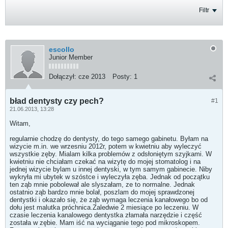
Filtr
escollo
Junior Member
Dołączył:
cze 2013
Posty:
1
bład dentysty czy pech?
#1
21.06.2013, 13:28
Witam,
regularnie chodzę do dentysty, do tego samego gabinetu. Byłam na
wizycie m.in. we wrzesniu 2012r, potem w kwietniu aby wyleczyć
wszystkie zęby. Mialam kilka problemów z odsłoniętym szyjkami. W
kwietniu nie chciałam czekać na wizytę do mojej stomatolog i na
jednej wizycie bylam u innej dentyski, w tym samym gabinecie. Niby
wykryła mi ubytek w szóstce i wyleczyła zęba. Jednak od początku
ten ząb mnie pobolewał ale slyszałam, ze to normalne. Jednak
ostatnio ząb bardzo mnie bolał, poszlam do mojej sprawdzonej
dentystki i okazało się, że ząb wymaga leczenia kanałowego bo od
dołu jest malutka próchnica.Zaledwie 2 miesiące po leczeniu. W
czasie leczenia kanalowego dentystka złamała narzędzie i część
została w zębie. Mam iść na wyciąganie tego pod mikroskopem.