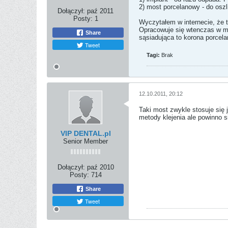
2) most porcelanowy - do oszl
Dołączył:
paź 2011
Posty:
1
Wyczytałem w internecie, że 
Opracowuje się wtenczas w mie
Share
sąsiadująca to korona porcela
Tweet
Tagi:
Brak
12.10.2011, 20:12
Taki most zwykle stosuje się 
metody klejenia ale powinno 
VIP DENTAL.pl
Senior Member
Dołączył:
paź 2010
Posty:
714
Share
Tweet