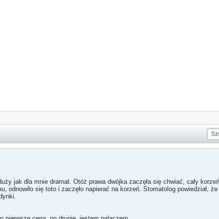
duży jak dla mnie dramat. Otóż prawa dwójka zaczęła się chwiać, cały korzeń
u, odnowiło się toto i zaczęło napierać na korzeń. Stomatolog powiedział, że
dynki.
Po pierwsze cena, po drugie, jestem palaczem.