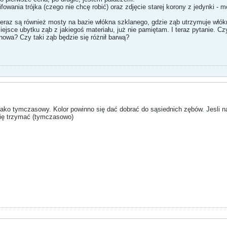
ifowania trójka (czego nie chcę robić) oraz zdjęcie starej korony z jedynki -
teraz są również mosty na bazie włókna szklanego, gdzie ząb utrzymuje włók
jsce ubytku ząb z jakiegoś materiału, już nie pamiętam. I teraz pytanie. C
nowa? Czy taki ząb będzie się różnił barwą?
jako tymczasowy. Kolor powinno się dać dobrać do sąsiednich zębów. Jesli na
się trzymać (tymczasowo)