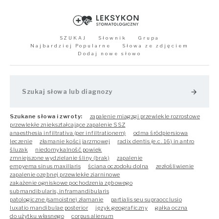
SZUKAJ
Słownik
Grupa
Najbardziej Popularne
Słowa ze zdjęciem
Dodaj nowe słowo
arrow_forward
Szukane słowa i zwroty:
zapalenie miagzgi przewlekle rozrostowe
przewlekłe zniekształcające zapalenie SSZ
anaesthesia infiltrativa (per infiltrationem)
odma śródpiersiowa
leczenie
złamanie kości jarzmowej
radix dentis (e.c. 16) in antro
śluzak
niedomykalność powiek
zmniejszone wydzielanie śliny (brak)
zapalenie
empyema sinus maxillaris
ściana oczodołu dolna
zezłośliwienie
zapalenie ozębnej przewlekłe ziarninowe
zakażenie ogniskowe pochodzenia zębowego
submandibularis, inframandibularis
patologiczne (samoistne) złamanie
partialis seu supraocclusio
luxatio mandibulae posterior
język geograficzny
gałka oczna
do użytku własnego
corpus alienum