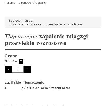
hyperaemia periodontii apicalis
SZUKAJ
Grupa
zapalenie miagzgi przewlekle rozrostowe
zapalenie miagzgi
Tłumaczenie
przewlekle rozrostowe
Ocena:
Głosów:
0
-
+
Łacińskie Tłumaczenie
1
pulpitis chronic hyperplastic