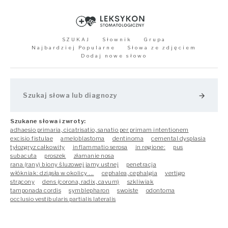
SZUKAJ
Słownik
Grupa
Najbardziej Popularne
Słowa ze zdjęciem
Dodaj nowe słowo
arrow_forward
Szukane słowa i zwroty:
adhaesio primaria, cicatrisatio, sanatio per primam intentionem
excisio fistulae
ameloblastoma
dentinoma
cemental dysplasia
tyłozgryz całkowity
inflammatio serosa
in regione:
pus
subacuta
proszek
złamanie nosa
rana (rany) biony śluzowej jamy ustnej
penetracja
włókniak: dziąsła w okolicy ...
cephalea, cephalgia
vertigo
strącony
dens (corona, radix, cavum)
szkliwiak
tamponada cordis
symblepharon
swoiste
odontoma
occlusio vestibularis partialis lateralis