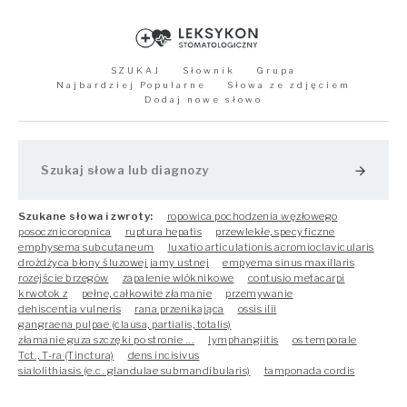
SZUKAJ
Słownik
Grupa
Najbardziej Popularne
Słowa ze zdjęciem
Dodaj nowe słowo
arrow_forward
Szukane słowa i zwroty:
ropowica pochodzenia węzłowego
posocznicoropnica
ruptura hepatis
przewlekłe, specyficzne
emphysema subcutaneum
luxatio articulationis acromioclavicularis
drożdżyca błony śluzowej jamy ustnej
empyema sinus maxillaris
rozejście brzegów
zapalenie wlóknikowe
contusio metacarpi
krwotok z
pełne, całkowite złamanie
przemywanie
dehiscentia vulneris
rana przenikająca
ossis ilii
gangraena pulpae (clausa, partialis, totalis)
złamanie guza szczęki po stronie ...
lymphangiitis
os temporale
Tct., T-ra (Tinctura)
dens incisivus
sialolithiasis (e.c. glandulae submandibularis)
tamponada cordis