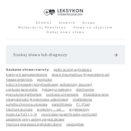
SZUKAJ
Słownik
Grupa
Najbardziej Popularne
Słowa ze zdjęciem
Dodaj nowe słowo
arrow_forward
Szukane słowa i zwroty:
gałki ocznej wytrzeszcz
kostnych sequestrotomia
shock traumaticus (hypovolemicus)
fossae anterioris
gorączka
kości klinowatej (przyśrodkowej, pośredniej, bocznej)
contusio pancreatis
tyłozgryz rzekomy
dentinoma
granuloma epitheliale
contusio universalis
miażdżona rana
niewydolność (krążeniowa, odechowa)
chełbotanie
pulpitis chronica ulcerosa
sialolithiasis
Fl. (Flos)
fractura occlusa
w okolicy ... od ...
wyjałowiony
modo Le Fort I, II, III
cervicales (superficiales, profundi)
zapalenie jamy ustnej opryszczkowe
fractura processus xiphoidei sterni
nadziąślak