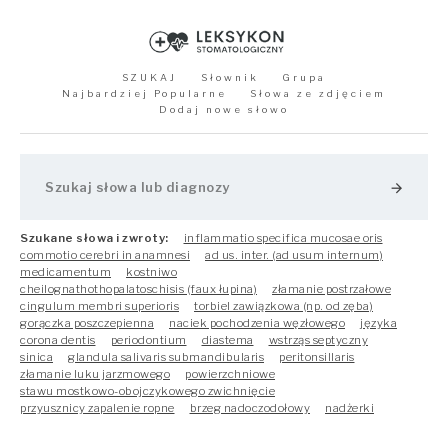
SZUKAJ
Słownik
Grupa
Najbardziej Popularne
Słowa ze zdjęciem
Dodaj nowe słowo
arrow_forward
Szukane słowa i zwroty:
inflammatio specifica mucosae oris
commotio cerebri in anamnesi
ad us. inter. (ad usum internum)
medicamentum
kostniwo
cheilognathothopalatoschisis (faux łupina)
złamanie postrzałowe
cingulum membri superioris
torbiel zawiązkowa (np. od zęba)
gorączka poszczepienna
naciek pochodzenia węzłowego
języka
corona dentis
periodontium
diastema
wstrząs septyczny
sinica
glandula salivaris submandibularis
peritonsillaris
złamanie luku jarzmowego
powierzchniowe
stawu mostkowo-obojczykowego zwichnięcie
przyusznicy zapalenie ropne
brzeg nadoczodołowy
nadżerki