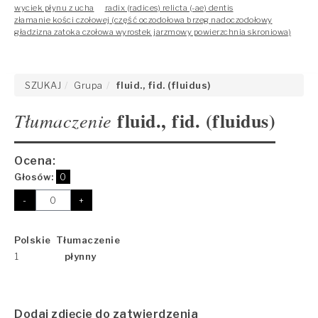
wyciek płynu z ucha
radix (radices) relicta (-ae) dentis
złamanie kości czołowej (część oczodołowa brzeg nadoczodołowy
gładzizna zatoka czołowa wyrostek jarzmowy powierzchnia skroniowa)
SZUKAJ
Grupa
fluid., fid. (fluidus)
fluid., fid. (fluidus)
Tłumaczenie
Ocena:
Głosów:
0
-
+
Polskie Tłumaczenie
1
płynny
Dodaj zdjęcie do zatwierdzenia