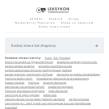
SZUKAJ
Słownik
Grupa
Najbardziej Popularne
Słowa ze zdjęciem
Dodaj nowe słowo
arrow_forward
Szukane słowa i zwroty:
fluid., fid. (fluidus)
shock traumaticus (hypovolemicus)
zapalenie ozębnej chroniczne:
paries orbitae superior
sinusitis maxillaris acuta
torbiel zastoinowa ślinianki podjęzykowej (żabka)
serosa (apicalis, marginalis, diffusa)
złamanie wyrostka dziobiastego
fractura basis cranii:
strzaskanie (złamanie ze strzaskaniem)
fossae mediae
fractura
otwarte złamanie
ałeczkowo-szczękowa torbiel
zapalenie spojówki
fractura processus condylaris
nosa złamanie
zwichnięcie zęba (zębów)
włókniste
retentio dentis incompleta (retentio partialis)
ubytki klinowe
carcinoma (e.c. labii fundi cavi oris linguae buccae mandibulae
maxillae)