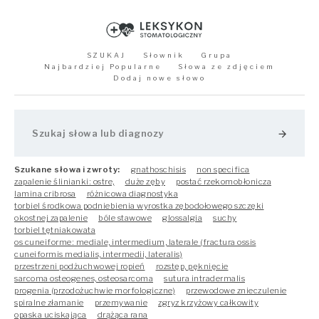
SZUKAJ
Słownik
Grupa
Najbardziej Popularne
Słowa ze zdjęciem
Dodaj nowe słowo
arrow_forward
Szukane słowa i zwroty:
gnathoschisis
non specifica
zapalenie ślinianki: ostre,
duże zęby
postać rzekomobłonicza
lamina cribrosa
różnicowa diagnostyka
torbiel środkowa podniebienia wyrostka zębodołowego szczęki
okostnej zapalenie
bóle stawowe
glossalgia
suchy
torbiel tętniakowata
os cuneiforme: mediale, intermedium, laterale (fractura ossis
cuneiformis medialis, intermedii, lateralis)
przestrzeni podżuchwowej ropień
rozstęp, pęknięcie
sarcoma osteogenes, osteosarcoma
sutura intradermalis
progenia (przodożuchwie morfologiczne)
przewodowe znieczulenie
spiralne złamanie
przemywanie
zgryz krzyżowy całkowity
opaska uciskająca
drążąca rana