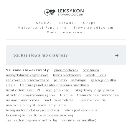
SZUKAJ
Słownik
Grupa
Najbardziej Popularne
Słowa ze zdjęciem
Dodaj nowe słowo
arrow_forward
Szukane słowa i zwroty:
pneumothorax
próchnica
niewydolność krążeniowa
kości biodorowej
vestibuli oris
ząbkowanie przedwczesne
palpatio
setonage
gałka, globulka
staxis
fractura parietis anterioris sinus maxillaris
luxatio dentis (e.c. 21)
wycięcie kości
okrętkowy (ciągły) szew
utrudnione wyrzynanie zębów
trismus
frenulotomia, frenotomia
usurae cuneiformes
fractura vertebrae ...
germen dentis
martwica błony śluzowej jamy ustnej
brzeg nadoczodolowy (oczodo­łu)
febris postvaccinalis
korzeń zęba (np. 16) w zatoce szczękowej
cystis odontogenes in antro Highmori (in sinu maxillari)