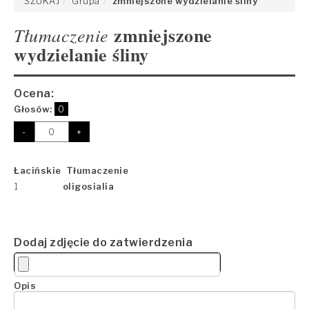
SZUKAJ
Grupa
zmniejszone wydzielanie śliny
zmniejszone
Tłumaczenie
wydzielanie śliny
Ocena:
Głosów:
0
-
+
Łacińskie Tłumaczenie
1
oligosialia
Dodaj zdjęcie do zatwierdzenia
Opis