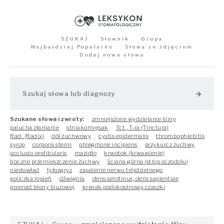
SZUKAJ
Słownik
Grupa
Najbardziej Popularne
Słowa ze zdjęciem
Dodaj nowe słowo
arrow_forward
Szukane słowa i zwroty:
zmniejszone wydzielanie śliny
palucha złamanie
stniakomięsak
Tct., T-ra (Tinctura)
Rad. (Radix)
dół żuchwowy
cystis epidermalis
thrombophlebitis
syrop
corporis sterni
phlegmone incipiens
przykurcz żuchwy
occlusio vestibularis
mazidło
krwotok (krwawienie)
boczne przemieszczenie żuchwy
ściana górna (strop oczodołu)
niedowład
tyłozgryz
zapalenie nerwu trójdzielnego
policzka ropień
dźwignia
dens serotinus, dens sapientiae
przerost błony śluzowej
krwiak podokostnowy czaszki