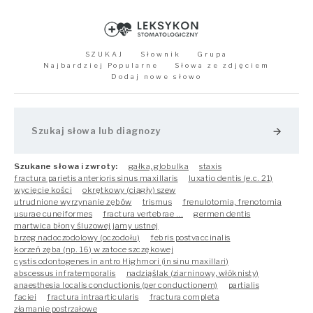
SZUKAJ
Słownik
Grupa
Najbardziej Popularne
Słowa ze zdjęciem
Dodaj nowe słowo
arrow_forward
Szukane słowa i zwroty:
gałka, globulka
staxis
fractura parietis anterioris sinus maxillaris
luxatio dentis (e.c. 21)
wycięcie kości
okrętkowy (ciągły) szew
utrudnione wyrzynanie zębów
trismus
frenulotomia, frenotomia
usurae cuneiformes
fractura vertebrae ...
germen dentis
martwica błony śluzowej jamy ustnej
brzeg nadoczodolowy (oczodo­łu)
febris postvaccinalis
korzeń zęba (np. 16) w zatoce szczękowej
cystis odontogenes in antro Highmori (in sinu maxillari)
abscessus infratemporalis
nadziąślak (ziarninowy, włóknisty)
anaesthesia localis conductionis (per conductionem)
partialis
faciei
fractura intraarticularis
fractura completa
złamanie postrzałowe