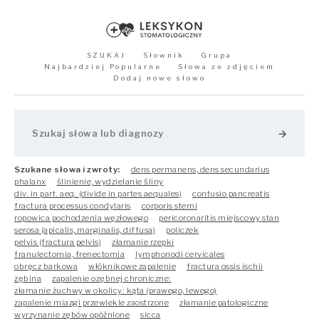
SZUKAJ
Słownik
Grupa
Najbardziej Popularne
Słowa ze zdjęciem
Dodaj nowe słowo
arrow_forward
Szukane słowa i zwroty:
dens permanens, dens secundarius
phalanx
ślinienie, wydzielanie śliny
div. in part. aeq. (divide in partes aequales)
contusio pancreatis
fractura processus condylaris
corporis sterni
ropowica pochodzenia węzłowego
pericoronaritis miejscowy stan
serosa (apicalis, marginalis, diffusa)
policzek
pelvis (fractura pelvis)
złamanie rzepki
franulectomia, frenectomia
lymphonodi cervicales
obręcz barkowa
włóknikowe zapalenie
fractura ossis ischii
zębina
zapalenie ozębnej chroniczne:
złamanie żuchwy w okolicy: kąta (prawego, lewego)
zapalenie miazgi przewlekle zaostrzone
złamanie patologiczne
wyrzynanie zębów opóźnione
sicca