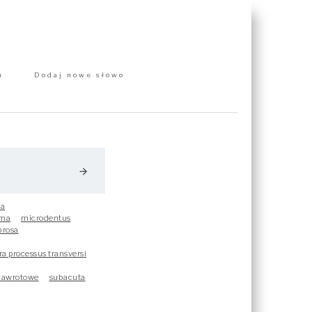
m
Dodaj nowe słowo
arrow_forward
na
oma
microdentus
brosa
a processus transversi
 nawrotowe
subacuta