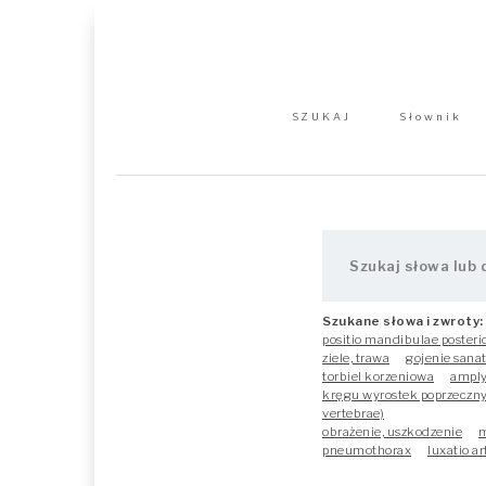
SZUKAJ
Słownik
Szukane słowa i zwroty:
positio mandibulae posteri
ziele, trawa
gojenie sanat
torbiel korzeniowa
amply
kręgu wyrostek poprzeczny 
vertebrae)
obrażenie, uszkodzenie
m
pneumothorax
luxatio a