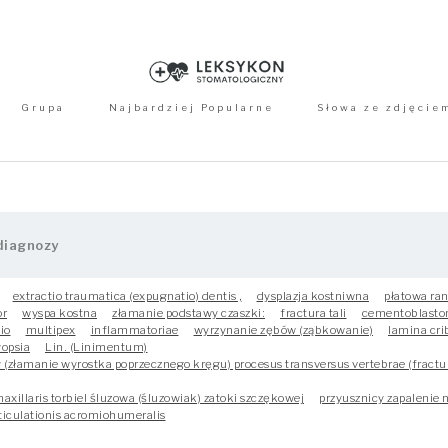
Grupa
Najbardziej Popularne
Słowa ze zdjęcie
extractio traumatica (expugnatio) dentis ,
dysplazja kostniwna
płatowa ra
or
wyspa kostna
złamanie podstawy czaszki:
fractura tali
cementoblast
io
multipex
inflammatoriae
wyrzynanie zębów (ząbkowanie)
lamina cri
opsia
Lin. (Linimentum)
(złamanie wyrostka poprzecznego kręgu) procesus transversus vertebrae (fractur
axillaris torbiel śluzowa (śluzowiak) zatoki szczękowej
przyusznicy zapalenie
rticulationis acromiohumeralis