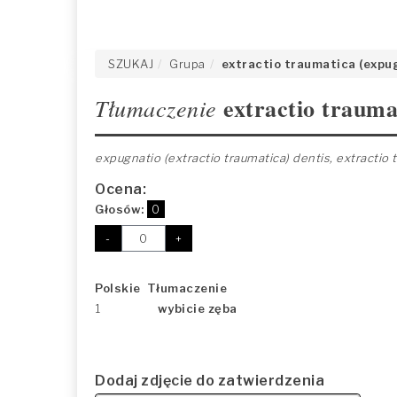
SZUKAJ
Grupa
extractio traumatica (expug
extractio traumat
Tłumaczenie
expugnatio (extractio traumatica) dentis, extractio 
Ocena:
Głosów:
0
-
+
Polskie Tłumaczenie
1
wybicie zęba
Dodaj zdjęcie do zatwierdzenia