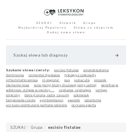
SZUKAJ
Słownik
Grupa
Najbardziej Popularne
Słowa ze zdjęciem
Dodaj nowe słowo
arrow_forward
Szukane słowa i zwroty:
excisio fistulae
ameloblastoma
dentinoma
cemental dysplasia
tyłozgryz całkowity
inflammatio serosa
in regione:
pus
subacuta
proszek
złamanie nosa
rana (rany) biony śluzowej jamy ustnej
penetracja
włókniak: dziąsła w okolicy ...
cephalea, cephalgia
vertigo
strącony
dens (corona, radix, cavum)
szkliwiak
tamponada cordis
symblepharon
swoiste
odontoma
occlusio vestibularis partialis lateralis
occlusio aperta
SZUKAJ
Grupa
excisio fistulae