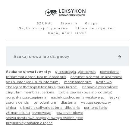
SZUKAJ
Słownik
Grupa
Najbardziej Popularne
Słowa ze zdjęciem
Dodaj nowe słowo
arrow_forward
Szukane słowa i zwroty:
glossoplegia, glossolysis
powonienia
inflammatio specifica mucosae oris
commotio cerebri in anamnesi
ad us. inter. (ad usum internum)
medicamentum
kostniwo
cheilognathothopalatoschisis (faux łupina)
złamanie postrzałowe
cingulum membri superioris
torbiel zawiązkowa (np. od zęba)
gorączka poszczepienna
naciek pochodzenia węzłowego
języka
corona dentis
periodontium
diastema
wstrząs septyczny
sinica
glandula salivaris submandibularis
peritonsillaris
złamanie luku jarzmowego
powierzchniowe
stawu mostkowo-obojczykowego zwichnięcie
przyusznicy zapalenie ropne