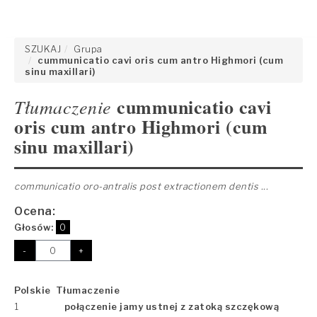
SZUKAJ
Grupa
cummunicatio cavi oris cum antro Highmori (cum
sinu maxillari)
cummunicatio cavi
Tłumaczenie
oris cum antro Highmori (cum
sinu maxillari)
communicatio oro-antralis post extractionem dentis ...
Ocena:
Głosów:
0
-
+
Polskie Tłumaczenie
1
połączenie jamy ustnej z zatoką szczękową