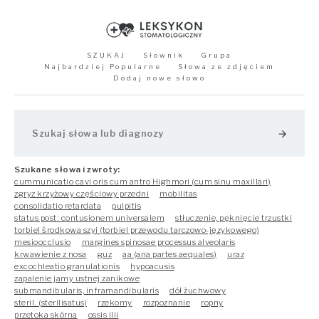
SZUKAJ
Słownik
Grupa
Najbardziej Popularne
Słowa ze zdjęciem
Dodaj nowe słowo
arrow_forward
Szukane słowa i zwroty:
cummunicatio cavi oris cum antro Highmori (cum sinu maxillari)
zgryz krzyżowy częściowy przedni
mobilitas
consolidatio retardata
pulpitis
status post: contusionem universalem
stłuczenie, pęknięcie trzustki
torbiel środkowa szyi (torbiel przewodu tarczowo-językowego)
mesioocclusio
margines spinosae processus alveolaris
krwawienie z nosa
guz
aa (ana partes aequales)
uraz
excochleatio granulationis
hypoacusis
zapalenie jamy ustnej zanikowe
submandibularis, inframandibularis
dół żuchwowy
steril. (sterilisatus)
rzekomy
rozpoznanie
ropny
przetoka skórna
ossis ilii