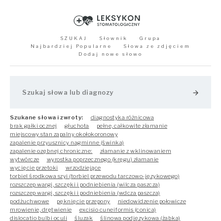
SZUKAJ
Słownik
Grupa
Najbardziej Popularne
Słowa ze zdjęciem
Dodaj nowe słowo
arrow_forward
Szukane słowa i zwroty:
diagnostyka różnicowa
brak gałki ocznej
głuchota
pełne, całkowite złamanie
miejscowy stan zapalny okołokoronowy
zapalenie przyusznicy nagminne (świnka)
zapalenie ozębnej chroniczne:
złamanie z wklinowaniem
wytwórcze
wyrostka poprzecznego (kręgu) złamanie
wycięcie przetoki
wrzodziejące
torbiel środkowa szyi (torbiel przewodu tarczowo-językowego)
rozszczep wargi, szczęki i podniebienia (wilcza paszcza)
rozszczep wargi, szczęki i podniebienia (wdcza paszcza)
podżuchwowe
pęknięcie przepony
niedowidzenie połowicze
mrowienie, drętwienie
excisio cuneiformis (conica)
dislocatio bulbi oculi
śluzak
ślinowa podjęzykowa (żabka)