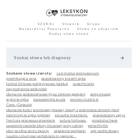
SZUKAJ
Słownik
Grupa
Najbardziej Popularne
Słowa ze zdjęciem
Dodaj nowe słowo
arrow_forward
Szukane słowa i zwroty:
carcinoma preinvasivum
przenikająca rana
pozostawiony korzeń zęba
torbiel ślinowa podjęzykowa (żabka)
superficialis
zwyrodnienie włókniste
złamanie podokostnowe (typu zielonej gałązki)
polip miazgi
wybicie zęba
sialoadenitis acuta
excisio cicatricis
Caps. (Capsula)
złamanie kości jarzmowej (prawej, lewej) z przemieszczeniem (bez)
zwichnięcie zęba (zębów)
sinusitis maxillaris:
przewieszony zgryz
fractura processus alveolaris
sutura tortuosa ,
przodożuchwie
zapalenie swoiste błony śluzowej jamy ustnej
periarthritis
stan po stłuczeniu twarzy
zapalenie spojówki
ząb nadliczbowy
luxatio columnae vertebralis in regione…