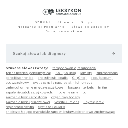
SZUKAJ
Słownik
Grupa
Najbardziej Popularne
Słowa ze zdjęciem
Dodaj nowe słowo
arrow_forward
Szukane słowa i zwroty:
tamponowanie, tamponada
febris nectica (consumptica)
Sol. (Solutio)
jamisty
fibrosarcoma
parotitis chronica
anaesthesia localis
C.! (Cito!)
sicc. (siccum)
podszczękowy
cystis canalis naso-palatini chronicus
unieruchomienie międzyszczękowe
fossae anterioris
in (in)
zapalenie zatok szczękowych:
ropienie rany
po
złamanie kości śródstopia
częściowy boczny
złamanie kości piszczelowej
vestibulum oris
ubytek, brak
replantatio dentis
cystis follicularis
zniekształcające przewlekłe zapalenie stawu skroniowo-żuchwowego