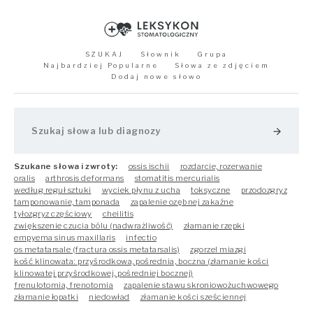
SZUKAJ
Słownik
Grupa
Najbardziej Popularne
Słowa ze zdjęciem
Dodaj nowe słowo
arrow_forward
Szukane słowa i zwroty:
ossis ischii
rozdarcie, rozerwanie
oralis
arthrosis deformans
stomatitis mercurialis
według reguł sztuki
wyciek płynu z ucha
toksyczne
przodozgryz
tamponowanie, tamponada
zapalenie ozębnej zakaźne
tyłozgryz częściowy
cheilitis
zwiększenie czucia bólu (nadwrażliwość)
złamanie rzepki
empyema sinus maxillaris
infectio
os metatarsale (fractura ossis metatarsalis)
zgorzel miazgi
kość klinowata: przyśrodkowa, pośrednia, boczna (złamanie kości
klinowatej przyśrodkowej, pośredniej bocznej)
frenulotomia, frenotomia
zapalenie stawu skroniowożuchwowego
złamanie łopatki
niedowład
złamanie kości sześciennej