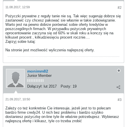
11.08.2017, 12:59
#2
Pożyczki prywatne z reguły tanie nie są. Tak więc sugeruję dobrze się
zastanowić czy chcesz pakować sie własnie w takie zobowiązanie.
Warto jest na pewno dobrze porównać sobie oferty kredytów w
poszczególnych firmach. W przypadku pożyczek prywatnych
oprocentowanie zaczyna się od 60% w skali roku a konczy się na
kilkuset procent , kilkudziesięciu procent rocznie....
Zajrzyj sobie tutaj:
Na stronie jest możliwość wyliczenia najlepszej oferty.
monimm82
Junior Member
Dołączył:
lut 2017
Posty:
19
21.09.2017, 10:50
#3
Zależy co też konkretnie Cie interesuje, jeżeli jest to to polecam
bardzo firme credy24. U nich bez problemu i bardzo szybko
dostaniesz pożyczkę on-line tyle ile właśnie potrzebujesz. Wybierasz
najlepszą ofertę i klikasz, tyle co trzeba zrobić