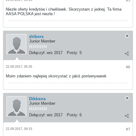
#5
Niezłe oferty kredytów i chwilówek. Skorzystam z jednej. Ta firma
AASA POLSKA jest niezła !
dribers
Junior Member
Dołączył:
wrz 2017
Posty:
5
22.09.2017, 05:26
#6
Moim zdaniem najlepiej skorzystać z jakiś porównywarek
Dikkens
Junior Member
Dołączył:
wrz 2017
Posty:
6
22.09.2017, 09:15
#7