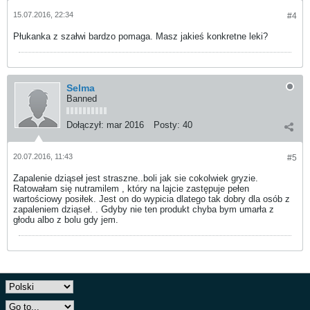
15.07.2016, 22:34
#4
Płukanka z szałwi bardzo pomaga. Masz jakieś konkretne leki?
Selma
Banned
Dołączył:
mar 2016
Posty:
40
20.07.2016, 11:43
#5
Zapalenie dziąseł jest straszne..boli jak sie cokolwiek gryzie.
Ratowałam się nutramilem , który na lajcie zastępuje pełen
wartościowy posiłek. Jest on do wypicia dlatego tak dobry dla osób z
zapaleniem dziąseł. . Gdyby nie ten produkt chyba bym umarła z
głodu albo z bolu gdy jem.