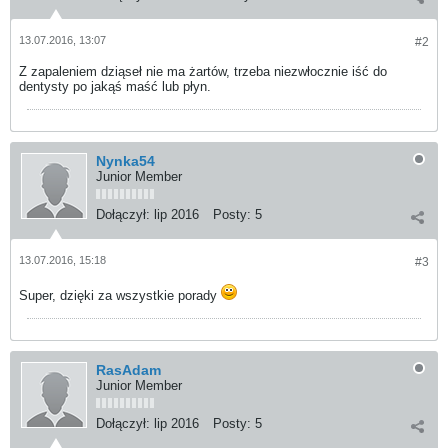
13.07.2016, 13:07
#2
Z zapaleniem dziąseł nie ma żartów, trzeba niezwłocznie iść do
dentysty po jakąś maść lub płyn.
Nynka54
Junior Member
Dołączył:
lip 2016
Posty:
5
13.07.2016, 15:18
#3
Super, dzięki za wszystkie porady
RasAdam
Junior Member
Dołączył:
lip 2016
Posty:
5