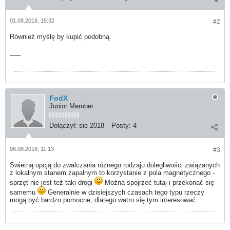
01.08.2018, 15:32
#2
Również myślę by kupić podobną.
___
FodX
Junior Member
Dołączył:
sie 2018
Posty:
4
06.08.2018, 11:13
#3
Świetną opcją do zwalczania różnego rodzaju dolegliwości związanych
z lokalnym stanem zapalnym to korzystanie z pola magnetycznego -
sprzęt nie jest też taki drogi
Można spojrzeć tutaj i przekonać się
samemu
Generalnie w dzisiejszych czasach tego typu rzeczy
mogą być bardzo pomocne, dlatego watro się tym interesować