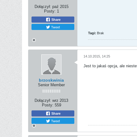
Dołączył:
paź 2015
Posty:
1
Share
Tweet
Tagi:
Brak
14.10.2015, 14:25
Jest to jakaś opcja, ale niest
brzoskwinia
Senior Member
Dołączył:
wrz 2013
Posty:
559
Share
Tweet