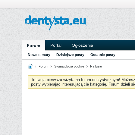
Portal
Ogłoszenia
Forum
Nowe tematy
Dzisiejsze posty
Ostatnie posty
Forum
Stomatologia ogólnie
Na luzie
To twoja pierwsza wizyta na forum dentystycznym! Możes
posty wybierając interesującą cię kategorię. Forum dzieli s