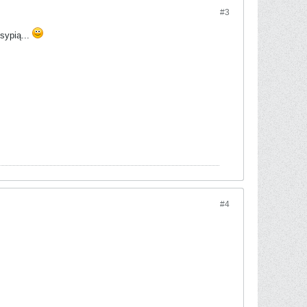
#3
sypią...
#4