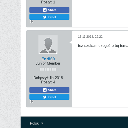
Posty:
1
Share
Tweet
16.11.2018, 22:22
też szukam czegoś o tej tema
Endi60
Junior Member
Dołączył:
lis 2018
Posty:
4
Share
Tweet
Polski