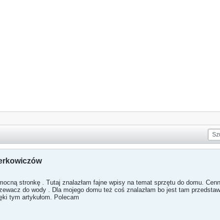
terkowiczów
mocną stronkę . Tutaj znalazłam fajne wpisy na temat sprzętu do domu. Ce
zewacz do wody . Dla mojego domu też coś znalazłam bo jest tam przedstawi
ęki tym artykułom. Polecam