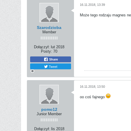
16.11.2018, 13:39
Może tego rodzaju magnes neo
Szarodzioba
Member
Dołączył:
lut 2018
Posty:
70
Share
Tweet
16.11.2018, 13:50
oo coś fajnego
pomo12
Junior Member
Dołączył:
lis 2018