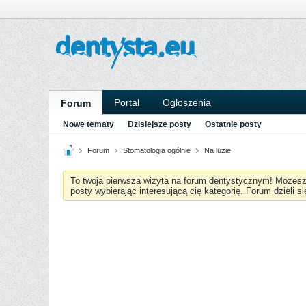
Portal
Ogłoszenia
Forum
Nowe tematy
Dzisiejsze posty
Ostatnie posty
Forum
Stomatologia ogólnie
Na luzie
To twoja pierwsza wizyta na forum dentystycznym! Możes
posty wybierając interesującą cię kategorię. Forum dzieli s