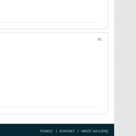
#5
POMOC
KONTAKT
WRÓĆ NA GÓRĘ