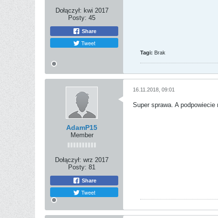
Dołączył:
kwi 2017
Posty:
45
Share
Tweet
Tagi:
Brak
16.11.2018, 09:01
Super sprawa. A podpowiecie 
AdamP15
Member
Dołączył:
wrz 2017
Posty:
81
Share
Tweet