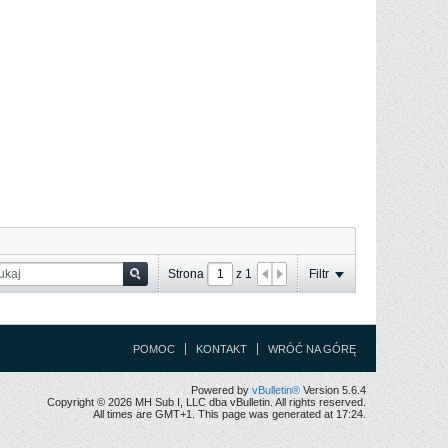
Strona
z
1
Filtr
POMOC
KONTAKT
WRÓĆ NA GÓRĘ
Powered by
vBulletin®
Version 5.6.4
Copyright © 2026 MH Sub I, LLC dba vBulletin. All rights reserved.
All times are GMT+1. This page was generated at 17:24.