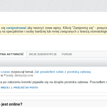
z się
zarejestrować
aby tworzyć nowe wpisy. Kliknij "Zarejestruj się" - powy
ię na specjalistów i osoby bardziej lub mniej związanych z branżą stomatologi
TNIA AKTYWNOŚĆ
MOJE SUBSKRYPCJE
FORUM
czaras
rozpoczął temat
Jak poradziłem sobie z przetoką zębową
w
Porady dentystyczne
a po założeniu koronki pojawiła się na dziąśle przetoka zębowa. Poszedłem do
 WIĘCEJ
|
PRZEJDŹ DO POSTU
 jest online?