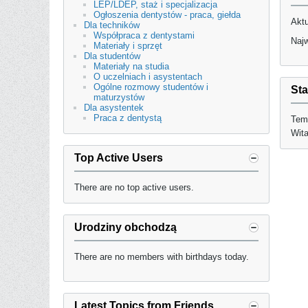
LEP/LDEP, staż i specjalizacja
Ogłoszenia dentystów - praca, giełda
Aktu
Dla techników
Współpraca z dentystami
Najw
Materiały i sprzęt
Dla studentów
Materiały na studia
O uczelniach i asystentach
Ogólne rozmowy studentów i
Sta
maturzystów
Dla asystentek
Praca z dentystą
Tem
Wit
Top Active Users
There are no top active users.
Urodziny obchodzą
There are no members with birthdays today.
Latest Topics from Friends