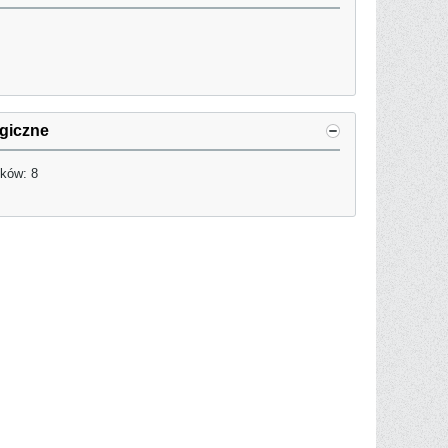
ogiczne
ków: 8