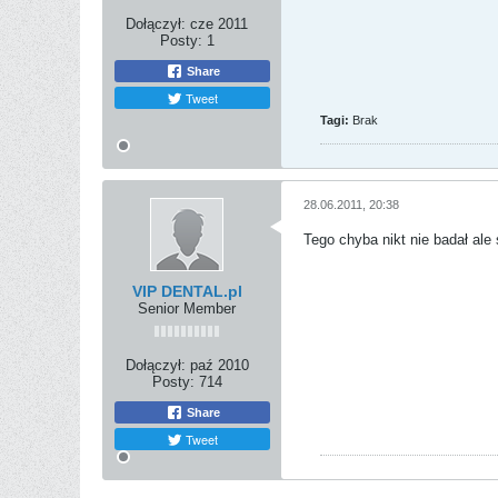
Dołączył:
cze 2011
Posty:
1
Share
Tweet
Tagi:
Brak
28.06.2011, 20:38
Tego chyba nikt nie badał al
VIP DENTAL.pl
Senior Member
Dołączył:
paź 2010
Posty:
714
Share
Tweet