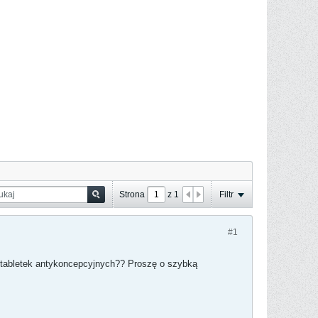
Strona
z
1
Filtr
#1
e tabletek antykoncepcyjnych?? Proszę o szybką