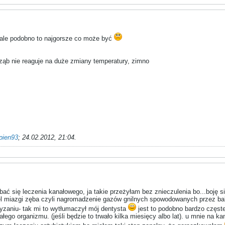
 ale podobno to najgorsze co może być
ząb nie reaguje na duże zmiany temperatury, zimno
pien93
;
24.02.2012, 21:04
.
 bać się leczenia kanałowego, ja takie przeżyłam bez znieczulenia bo...boję 
el miazgi zęba czyli nagromadzenie gazów gnilnych spowodowanych przez bakt
ryzaniu- tak mi to wytłumaczył mój dentysta
jest to podobno bardzo częst
ego organizmu. (jeśli będzie to trwało kilka miesięcy albo lat). u mnie na k