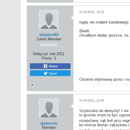
21.04.2011, 18:31
nigdy nie miałem kanałowego
@edit:
stepien93
chciałbym dodać jeszcze, że 
Junior Member
Dołączył:
kwi 2011
Posty:
2
Share
Tweet
Ostatnio edytowany przez
ste
21.04.2011, 22:06
Szybciutko do dentysty! I nie
to groźnie może to być zgorz
rozepchany ząb boli przy nag
gawusia
bo można dostać zakażenia cał
Member