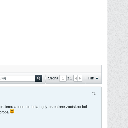
Strona
z
1
Filtr
#1
 temu a inne nie bolą i gdy przestanę zaciskać ból
oroba.