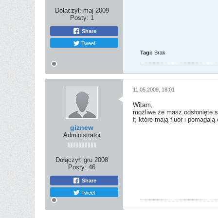
Dołączył:
maj 2009
Posty:
1
Share
Tweet
Tagi:
Brak
11.05.2009, 18:01
Witam,
możliwe że masz odsłonięte s
f, które mają fluor i pomagaj
giznew
Administrator
Dołączył:
gru 2008
Posty:
46
Share
Tweet