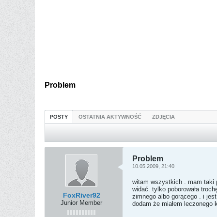
Problem
POSTY
OSTATNIA AKTYWNOŚĆ
ZDJĘCIA
Problem
10.05.2009, 21:40
witam wszystkich . mam taki 
widać. tylko poborowała trochę 
FoxRiver92
zimnego albo gorącego . i jes
Junior Member
dodam że miałem leczonego ka