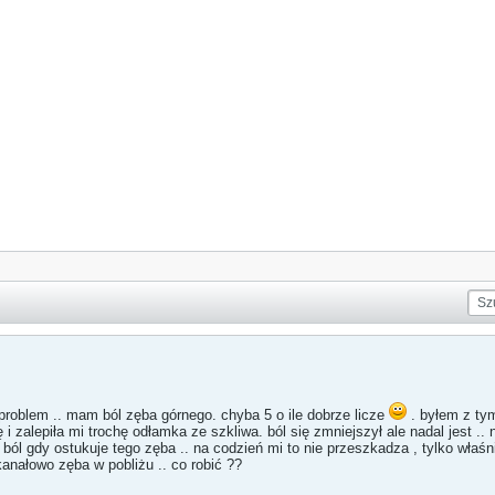
problem .. mam ból zęba górnego. chyba 5 o ile dobrze licze
. byłem z tym
i zalepiła mi trochę odłamka ze szkliwa. ból się zmniejszył ale nadal jest .. ni
t ból gdy ostukuje tego zęba .. na codzień mi to nie przeszkadza , tylko właś
nałowo zęba w pobliżu .. co robić ??